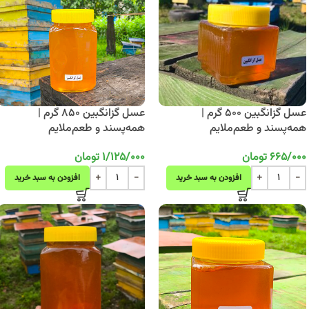
عسل گزانگبین 500 گرم |
عسل گزانگبین 850 گرم |
همه‌پسند و طعم‌ملایم
همه‌پسند و طعم‌ملایم
665/000
تومان
1/125/000
تومان
افزودن به سبد خرید
افزودن به سبد خرید