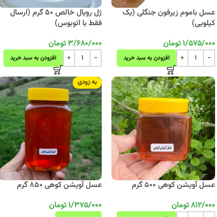
عسل باموم زیرفون جنگلی (یک
ژل رویال خالص 50 گرم (ارسال
کیلویی)
فقط با اتوبوس)
1/575/000
تومان
3/680/000
تومان
افزودن به سبد خرید
افزودن به سبد خرید
به زودی
عسل آویشن کوهی 500 گرم
عسل آویشن کوهی 850 گرم
812/000
تومان
1/375/000
تومان