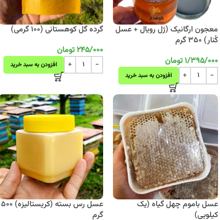
معجون ارگانیک (ژل رویال + عسل
گرده گل کوهستانی (100 گرمی)
کُنار) 350 گرم
245/000
تومان
1/395/000
تومان
افزودن به سبد خرید
افزودن به سبد خرید
عسل باموم چهل گیاه (یک
عسل رس بسته (کریستالیزه) 500
کیلویی)
گرم