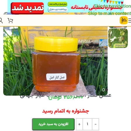
Skip to navigation
Skip to main content
خانه
/
محصول
/
عسل کنـار اصـل 500 گرم | با عیار جهانی
عسل کنـار اصـل 500 گرم | با عیار جهانی
756/000
تومان
جشنواره به اتمام رسید
Alternative:
افزودن به سبد خرید