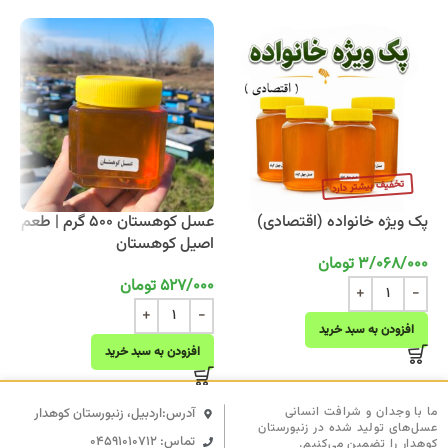
پک ویژه خانواده (اقتصادی)
عسل کوهستان 500 گرم | طعم
اصیل کوهستان
3/068/000
تومان
527/000
تومان
افزودن به سبد خرید
افزودن به سبد خرید
ما با وجدان و شرافت انسانی
آدرس:اردبیل، زنبورستان کوهدار
عسل‌های تولید شده در زنبورستان
تماس: 04591010712
کوهدار را تضمین می‌کنیم.