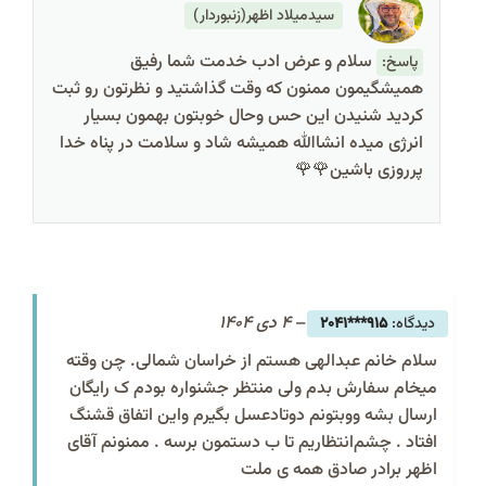
سیدمیلاد اظهر(زنبوردار)
سلام و عرض ادب خدمت شما رفیق
پاسخ:
همیشگیمون ممنون که وقت گذاشتید و نظرتون رو ثبت
کردید شنیدن این حس وحال خوبتون بهمون بسیار
انرژی میده انشاالله همیشه شاد و سلامت در پناه خدا
پرروزی باشین🌹🌹
–
4 دی 1404
915***2041
سلام خانم عبدالهی هستم از خراسان شمالی. چن وقته
میخام سفارش بدم ولی منتظر جشنواره بودم ک رایگان
ارسال بشه ووبتونم دوتادعسل بگیرم واین اتفاق قشنگ
افتاد . چشم‌انتظاریم تا ب دستمون برسه . ممنونم آقای
اظهر برادر صادق همه ی ملت