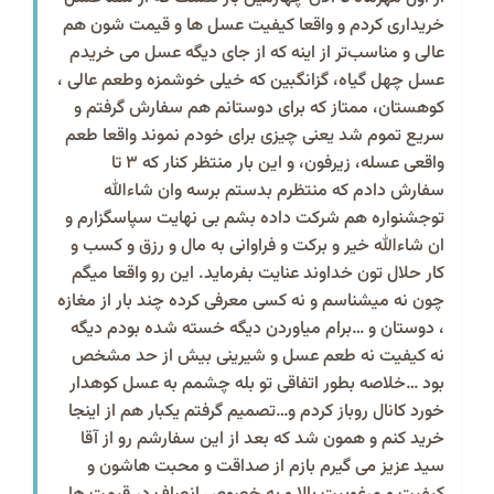
خریداری کردم و واقعا کیفیت عسل ها و قیمت شون هم
عالی و‌ مناسب‌تر از اینه که از جای دیگه عسل می خریدم
عسل چهل گیاه، گزانگبین که خیلی خوشمزه و‌طعم عالی ،
کوهستان، ممتاز که برای دوستانم هم سفارش گرفتم و
سریع تموم شد یعنی چیزی برای خودم نموند واقعا طعم
واقعی عسله، زیرفون، و این بار منتظر کنار که ۳ تا
سفارش دادم که منتظرم بدستم برسه و‌ان شاءالله
تو‌جشنواره هم شرکت داده بشم بی نهایت سپاسگزارم و‌
ان شاءالله خیر و برکت و فراوانی به مال و رزق و کسب و
کار حلال تون خداوند عنایت بفرماید. این رو واقعا میگم
چون نه میشناسم و نه کسی معرفی کرده چند بار از مغازه
، دوستان و …برام میاوردن دیگه خسته شده بودم دیگه
نه کیفیت نه طعم عسل و شیرینی بیش از حد مشخص
بود …خلاصه بطور اتفاقی تو بله چشمم به عسل کوهدار
خورد کانال رو‌باز کردم و…تصمیم گرفتم یکبار هم از اینجا
خرید کنم و همون شد که بعد از این سفارشم رو از آقا
سید عزیز می گیرم بازم از صداقت و محبت هاشون و