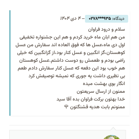
–
4 دی 1404
935***0278
سلام و درود فراوان
من هم ابان ماه خرید کردم و هم این جشنواره تخفیفی
اول دی ماه،عسل ها که فوق العاده اند سفارش من عسل
کوهستان،گز انگبین و عسل کنار بود،از گزانگبین که خیلی
راضی بودم و طعمش رو دوست داشتم.عسل کوهستان
هم خوب بود این دفعه که عسل کنار سفارش دادم طعم
بی نظیری داشت یه جوری که نمیشه توصیفش کرد
انگار بوی بهشت میده
ممنون از ارسال سریعتون
خدا بهتون برکت فراوان بده آقا سید
ممنونم بابت هدیه قشنگتون 🌹