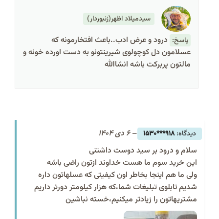
سیدمیلاد اظهر(زنبوردار)
درود و عرض ادب..باعث افتخارمونه که
پاسخ:
عسلامون دل کوچولوی شیرینتونو به دست اورده خونه و
مالتون پربرکت باشه انشاالله
–
6 دی 1404
918***1530
سلام و درود بر سید دوست داشتنی
این خرید سوم ما هست خداوند ازتون راضی باشه
ولی ما هم اینجا بخاطر اون کیفیتی که عسلهاتون داره
شدیم تابلوی تبلیغات شما،که هزار کیلومتر دورتر داریم
مشتریهاتون را زیادتر میکنیم،خسته نباشین