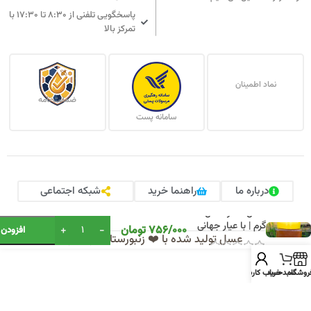
پاسخگویی تلفنی از ۸:۳۰ تا ۱۷:۳۰ با
تمرکز بالا
نماد اطمینان
ضمانت نامه
سامانه پست
درباره ما
راهنما خرید
شبکه اجتماعی
عسل کنـار اصـل 500
Alternative:
گرم | با عیار جهانی
756/000
تومان
افزودن 
عسل تولید شده با ❤️ زنبورستان کوهدار
روشگاه
سبد خرید
حساب کاربری