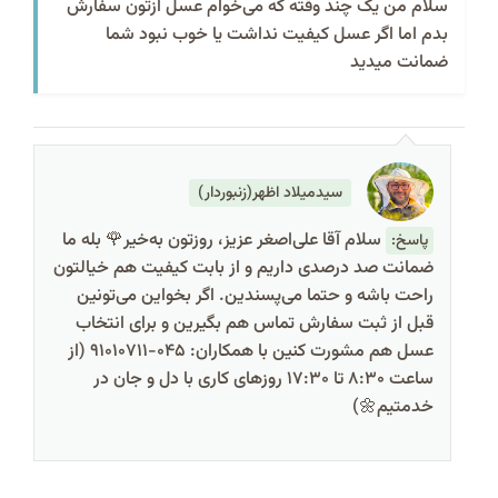
سلام من یک چند وقته که می‌خوام عسل ازتون سفارش
بدم اما اگر عسل کیفیت نداشت یا خوب نبود شما
ضمانت میدید
سیدمیلاد اظهر(زنبوردار)
سلام آقا علی‌اصغر عزیز، روزتون به‌خیر🌹 بله ما
پاسخ:
ضمانت صد درصدی داریم و از بابت کیفیت هم خیالتون
راحت باشه و حتما می‌پسندین. اگر بخواین می‌تونین
قبل از ثبت سفارش تماس هم بگیرین و برای انتخاب
عسل هم مشورت کنین با همکاران: 045-91010711 (از
ساعت 8:30 تا 17:30 روزهای کاری با دل و جان در
خدمتیم🌼)