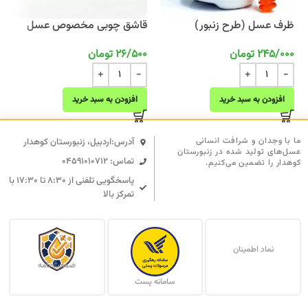
ظرف عسل (طرح زنبور)
قاشق چوبی مخصوص عسل
245/000
تومان
26/500
تومان
افزودن به سبد خرید
افزودن به سبد خرید
ما با وجدان و شرافت انسانی
آدرس:اردبیل، زنبورستان کوهدار
عسل‌های تولید شده در زنبورستان
تماس: 04591010712
کوهدار را تضمین می‌کنیم.
پاسخگویی تلفنی از ۸:۳۰ تا ۱۷:۳۰ با
تمرکز بالا
نماد اطمینان
ضمانت نامه
سامانه پست