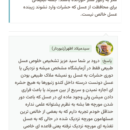
مگر به زنبور شکر خورانده باشند. جمله تبلیغاتی
برای محافظت از عسل که حشرات وارد نشوند زیبنده
عسل خالص نیست.
سیدمیلاد اظهر(زنبوردار)
درود بر شما سید عزیز تشخیص خلوص عسل
پاسخ:
طبیعی فقط در آزمایشگاه مشخص میشه و نزدیکی یا
دوری حشرات به عسل رو نمیشه ملاک طبیعی بودن
عسل دونست درسته داخل کندو زنبورها به هیچ حشره
ای اجازه نمیدن و سریع از بین میبرند یا باعث فراری
دادن میشن ولی وجود ماده ای در عسل که باعث دور
شدن مورچه ها بشه به نظرم پشتوانه علمی نداره
حداقل خودم تجربه دارم که به بعضی از خالص ترین
عسلهامون مورچه نزدیک شده در حالی که به عسل
تغذیه ای مورچه نزدیک نرفته یعنی قاعده ای خاصی