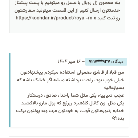
بله معجون ژل رویال با عسل رو میتونیم با پست پیشتاز
خدمتتون ارسال کنیم از این قسمت میتونید سفارشتون
رو ثبت کنید https://koohdar.ir/product/royal-mix
–
16 مهر 1404
937***7217
من قبلا از قاشق معمولی استفاده میکردم پیشنهادتون
خیلی خوب بود، راحت برداشته میشه اگر خشک باشه که
بسیازعالیه
عجب دنیاییه، یکی مثل شما باخدا، صادق، درستکار
یکی مثل اون کانال کلاهبرداربرنج که پول مارو بالاکشید
خدابه زنبورهاتون قوت، به خودتون عزت وبه پولتون برکت
بده🤲