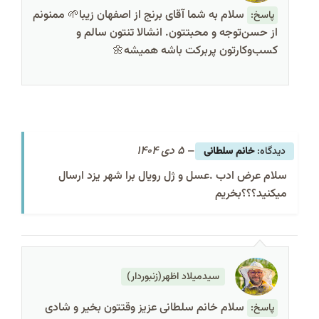
سلام به شما آقای برنج از اصفهان زیبا🌱 ممنونم
پاسخ:
از حسن‌توجه و محبتتون. انشالا تنتون سالم و
کسب‌وکارتون پربرکت باشه همیشه🌼
–
5 دی 1404
خانم سلطانی
سلام عرض ادب .عسل و ژل رویال برا شهر یزد ارسال
میکنید؟؟؟بخریم
سیدمیلاد اظهر(زنبوردار)
سلام خانم سلطانی عزیز وقتتون بخیر و شادی
پاسخ: