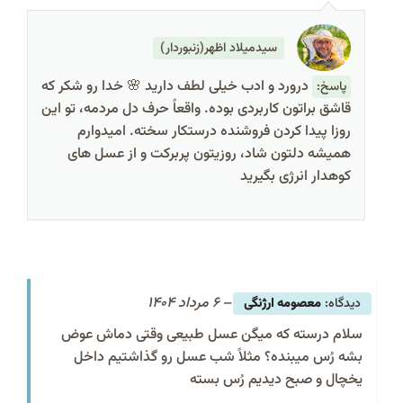
سیدمیلاد اظهر(زنبوردار)
درورد و ادب خیلی لطف دارید 🌸 خدا رو شکر که
پاسخ:
قاشق براتون کاربردی بوده. واقعاً حرف دل‌ مردمه، تو این
روزا پیدا کردن فروشنده درستکار سخته. امیدوارم
همیشه دلتون شاد، روزیتون پربرکت و از عسل‌ های
کوهدار انرژی بگیرید
–
6 مرداد 1404
معصومه ارژنگی
سلام درسته که میگن عسل طبیعی وقتی دماش عوض
بشه رُس میبنده؟ مثلاً شب عسل رو گذاشتیم داخل
یخچال و صبح دیدیم رُس بسته