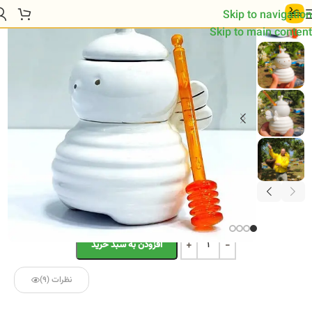
خانه
/
محصول
/
ظرف عسل (طرح زنبور)
Skip to navigation
Skip to main content
ظرف عسل (طرح زنبور)
245/000
تومان
Alternative:
افزودن به سبد خرید
نظرات (9)