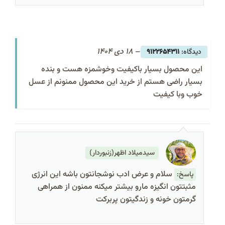
–
18 دی 1404
9122654311
این محصول بسیار باکیفیت وخوشمزه هست و بنده
بسیار راضی هستم از خرید این محصول ممنونم از عسل
خوب وبا کیفیت
سیدمیلاد اظهر(زنبوردار)
سلام و عرض ادب نوشجانتون باشه این انرژی
پاسخ:
مثبتتون انگیزه مارو بیشتر میکنه ممنون از همراهی
گرمتون خونه و زندگیتون پربرکت