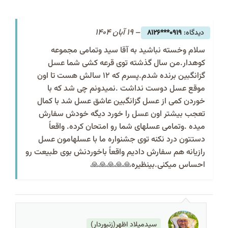
–
19 آبان 1404
0919***8126
سلام وخسته نباشید به آقا سید وتمامی مجموعه
کوهدار.من سال گذشته توی قرعه کشی شما عسل
گزانگبین برنده شدم.پسرم که ۱۲ سالش هست تا اون
موقع عسل دوست نداشت .نمیدونم چی شد که با
خوردن کمی از عسل گزانگبین عاشق عسل شد با کمال
تعجب بیشتر اون عسل را خورد دیگه خودش سفارش
میده .وتمامی عسلهای شما رو امتحان کرده. واقعاً
دستتون درد نکنه توی جشنواره ما با عسلهامون عسل
رازیانه هم سفارش دادیم واقعاً باخوردنش بوی طبیعت رو
احساس میکنی.بینظیره🙏🙏🙏🙏🙏
سیدمیلاد اظهر(زنبوردار)