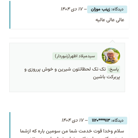
–
17 دی 1404
زینب موزان
عالی عالی عالیه
سیدمیلاد اظهر(زنبوردار)
تک تک لحظاتتون شیرین و خوش پرروزی و
پاسخ:
پربرکت باشین
–
17 دی 1404
913***1120
سلام وخدا قوت خدمت شما من سومین باره که ازشما