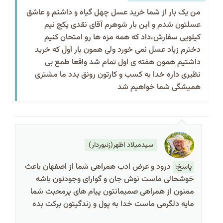
من یک بار از شما خرید عسل چهل گیاه و داشتم و عاشق
عسلتون شدم و این بار شوهرم آقای نقدی پکچ نیم
کیلویی سفارش،داد که همه مزه ها رو امتحان کنیم
دخترم زیاد عسل نمی خورد ولی همون بار اول که خرید
داشتیم همون هفته ی اول تمام شد واقعا طمع بی
نظیری داره خدا به کسب و کارتون رونق بدد ما مشتری
همیشگی شما خواهیم شد
سیدمیلاد اظهر(زنبوردار)
درود و عرض ادب همراهی شما از اصفهان باعث
پاسخ:
خوشحالی ماست نوش جان و گوارای وجودتون باشه
ممنون از همراهی صمیمانتون پیام های پرمحبت شما
مایه دلگرمی ماست خدا به پول و زندگیتون برکت بده