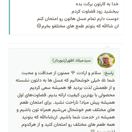
خدا به کارتون برکت بده
ببخشید زود قضاوت کردم
دوست دارم تمام عسل هاتون رو امتحان کنم
ان شاالله که بتونم طمع های مختلفو بخرم😄
سیدمیلاد اظهر(زنبوردار)
سلام و ارادت 🌹 ممنون از صداقت و محبت
پاسخ:
شما 🙏 خیلی خوشحالیم که عسل‌ ها به دلتون نشسته
و از طعمش لذت بردید 🍯 همیشه سعی کردیم
محصولی با بهترین کیفیت ارائه بدیم. قضاوت‌های اول
همیشه پیش میاد! ناراحت نشید. برای امتحان طعم‌
های مختلف هم خوشحال می‌شیم همراه‌ تون باشیم و
همیشه در خدمت شما باشیم. ان‌شاءالله که بتونید
همه طعم‌ های مختلف رو امتحان کنید و از هرکدوم