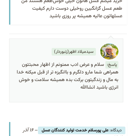
خرید میکنم عسل هاتون خیلی خوش‌طعم هستند من
طعم عسل گزانگبین روخیلی دوست دارم کیفیت
عسلهاتون عالیه همیشه پر روزی باشید
سیدمیلاد اظهر(زنبوردار)
سلام و عرض ادب ممنونم از اظهار محبتتون
پاسخ:
همراهی شما مارو دلگرم و باانگیزه تر از قبل میکنه خدا
به مال و زندگیتون برکت بده همیشه سلامت و خوش
انرژی باشید انشاالله
–
16 آذر
علی پورسلام خدمت تولید کنندگان عسل