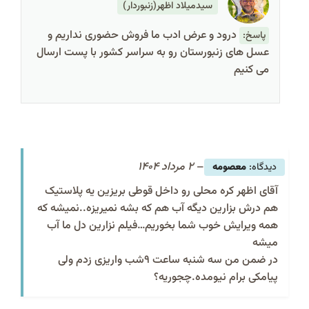
سیدمیلاد اظهر(زنبوردار)
درود و عرض ادب ما فروش حضوری نداریم و
پاسخ:
عسل های زنبورستان رو به سراسر کشور با پست ارسال
می کنیم
–
2 مرداد 1404
معصومه
آقای اظهر کره محلی رو داخل قوطی بریزین یه پلاستیک
هم درش بزارین دیگه آب هم که بشه نمیریزه..نمیشه که
همه ویرایش خوب شما بخوریم…فیلم نزارین دل ما آب
میشه
در ضمن من سه شنبه ساعت ۹شب واریزی زدم ولی
پیامکی برام نیومده.چجوریه؟