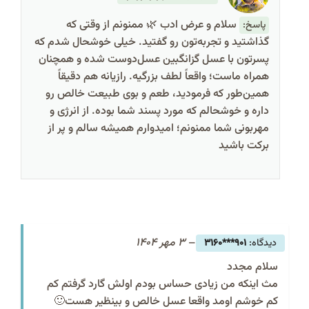
سلام و عرض ادب 🌿 ممنونم از وقتی که
پاسخ:
گذاشتید و تجربه‌تون رو گفتید. خیلی خوشحال شدم که
پسرتون با عسل گزانگبین عسل‌دوست شده و همچنان
همراه ماست؛ واقعاً لطف بزرگیه. رازیانه هم دقیقاً
همین‌طور که فرمودید، طعم و بوی طبیعت خالص رو
داره و خوشحالم که مورد پسند شما بوده. از انرژی و
مهربونی شما ممنونم؛ امیدوارم همیشه سالم و پر از
برکت باشید
–
3 مهر 1404
901***3160
سلام مجدد
مث اینکه من زیادی حساس بودم اولش گارد گرفتم کم
کم خوشم اومد واقعا عسل خالص و بینظیر هست🙂