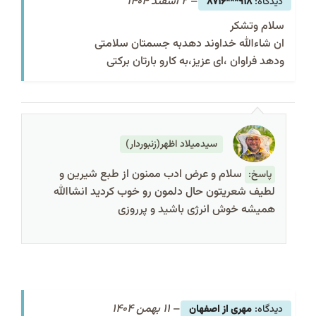
–
2 اسفند 1404
918***8716
سلام وتشکر
ان شاءالله خداوند دهدبه جسمتان سلامتی
ودهد فراوان ،ای عزیز،به کارو بارتان برکتی
سیدمیلاد اظهر(زنبوردار)
سلام و عرض ادب ممنون از طبع شیرین و
پاسخ:
لطیف شعریتون حال دلمون رو خوب کردید انشاالله
همیشه خوش انرژی باشید و پرروزی
–
11 بهمن 1404
مهری از اصفهان