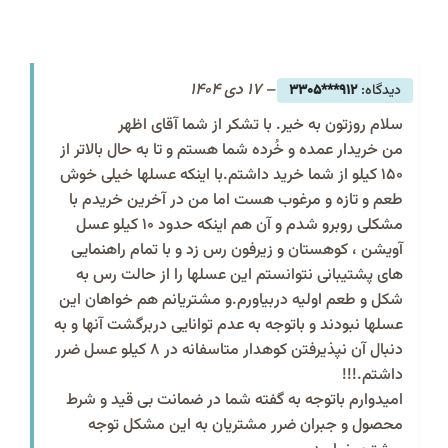
–
17 دی 1404
912***3305
سلام روزتون به خیر. با تشکر از شما آقای اظهر
من خریدار عمده و خُرده شما هستم و تا به حال بالاتر از
۱۵۰ کیلو از شما خرید داشتم.با اینکه عسلها خیلی خوش
طعم و تازه و مرغوب هست اما من در آخرین خریدم با
مشکلی روبرو شدم و آن هم اینکه حدود ۱۰ کیلو عسل
آویشن ، کوهستان و زیرفون رس زد و با تمام راهنمایی
های پشتیبانی نتوانستم این عسلها را از حالت رس به
شکل و طعم اولیه دربیاورم.و مشتریانم هم خواهان این
عسلها نبودند و باتوجه به عدم توانایی دربرگشت آنها و به
دنبال آن نپذیرفتن کوهدار متاسفانه در ۸ کیلو عسل ضرر
داشتم.!!!
امیدوارم باتوجه به گفته شما در ضمانت بی قید و شرط
محصول و جبران ضرر مشتریان به این مشکل توجه