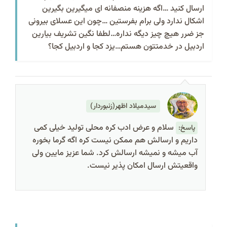
ارسال کنید …اگه هزینه منصفانه ای میگیرین بگیرین
اشکال ندارد ولی برام بفرستین …چون این عسلای بیرونی
جز ضرر هیچ چیز دیگه نداره…لطفا نگین تشریف بیارین
اردبیل در خدمتتون هستم…یزد کجا و اردبیل کجا؟
سیدمیلاد اظهر(زنبوردار)
سلام و عرض ادب کره محلی تولید خیلی کمی
پاسخ:
داریم و ارسالش هم ممکن نیست کره اگه گرما بخوره
آب میشه و نمیشه ارسالش کرد. شما عزیز مایین ولی
واقعیتش ارسال امکان پذیر نیست.