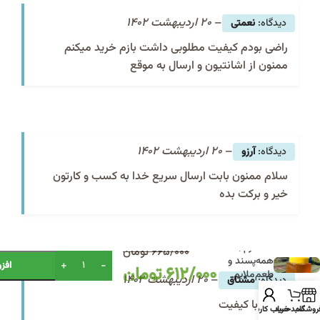
–
20 اردیبهشت 1402
نعمتی
راضی بودم کیفیت مطلوبی داشت بازم خرید میکنم
ممنون از اشانتیون و ارسال به موقع
–
20 اردیبهشت 1402
آرزو
سلام ممنون بابت ارسال سریع خدا به کسب و کارتون
خیر و برکت بده
عسل گزانگبین
500 گرم |
665/000
تومان
Alternative:
همه‌پسند و
افز
612/000
تومان
طعم‌ملایم
–
20 اردیبهشت 1402
مشتاق
عالی و با کیفیت
روشگاه
سبد خرید
حساب کاربری