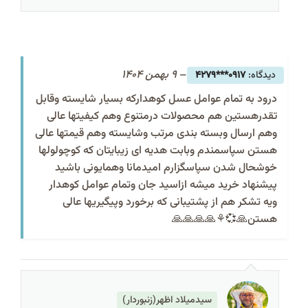
–
9 بهمن 1404
0917***4279
درود به تمام عوامل عسل کوهدارکه بسیار شایسته وقابل
تقدرهستین هم محصولات درمتنوع وهم کیفیتها عالی
وهم ارسال وبسته بندی مرتب وشایسته وهم قیمتها عالی
هستن سپاسمندم وبابت هدیه ای زیبایتان که کوچولولها
خوشحال شدن سپاسگزارم امیدمانا وهمایونی باشید
پیشنهاد خرید میشه ازاسید جان وتمام عوامل کوهدار
ویه تشکر هم از پشتیبانی که برخورد وپیگیریها عالی
هستن🙏💞⚘️🙏🙏🙏🙏
سیدمیلاد اظهر(زنبوردار)