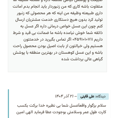
طبیعت و پوشش گیاهی منطقه داره و ممکنه سلیقه ها
متفاوت باشه کاری که من زنبوردار باید انجام بدم امانت
داری طبیعته وظیفه من اینه که هر محصولی که زنبور
تولید کرد بدون هیچ دستکاری خدمت مشتریان ارسال
کنم چون این عسل خواص درمانی داره اگر عسل به
ذائقه شما خوش نیامده باشه ما ضمانت بی قید و شرط
داریم 04591010711 اگر تماس بگیرید در خدمتتون
هستیم ولی خیالتون از بابت اصیل بودن محصول راحت
باشه و این عسل کوهستان در بهترین منطقه با پوشش
گیاهی عالی برداشت شده
–
21 آذر 1404
علی قاینی
سلام بزگوار واقعآعسل شما بی نظیره خدا برکت بکسب
کارت طول عمر وسلامتی بوجودت عطا فرماید الهی امین