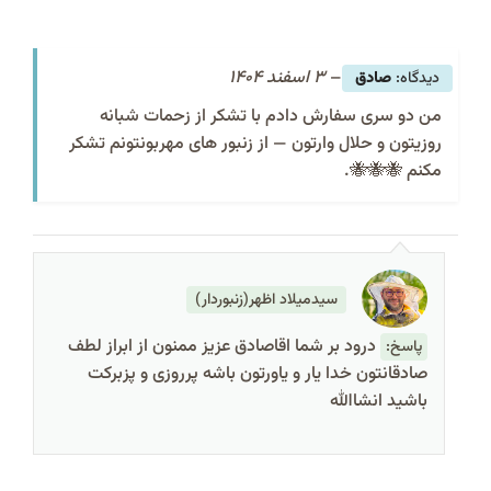
–
3 اسفند 1404
صادق
من دو سری سفارش دادم با تشکر از زحمات شبانه
روزیتون و حلال وارتون — از زنبور های مهربونتونم تشکر
مکنم 🐝🐝🐝.
سیدمیلاد اظهر(زنبوردار)
درود بر شما اقاصادق عزیز ممنون از ابراز لطف
پاسخ:
صادقانتون خدا یار و یاورتون باشه پرروزی و پزبرکت
باشید انشاالله