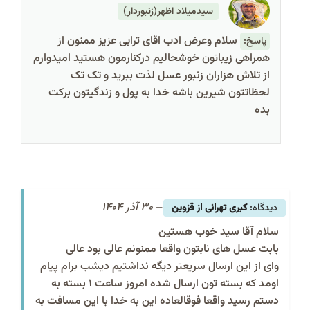
سیدمیلاد اظهر(زنبوردار)
سلام وعرض ادب اقای ترابی عزیز ممنون از
پاسخ:
همراهی زیباتون خوشحالیم درکنارمون هستید امیدوارم
از تلاش هزاران زنبور عسل لذت ببرید و تک تک
لحظاتتون شیرین باشه خدا به پول و زندگیتون برکت
بده
–
30 آذر 1404
کبری تهرانی از قزوین
سلام آقا سید خوب هستین
بابت عسل های نابتون واقعا ممنونم عالی بود عالی
وای از این ارسال سریعتر دیگه نداشتیم دیشب برام پیام
اومد که بسته تون ارسال شده امروز ساعت ۱ بسته به
دستم رسید واقعا فوقالعاده این به خدا با این مسافت به