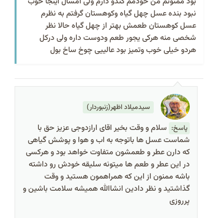
بود ممنونم من خودمم کندو دارم ولی امسال اینجا خوب
نبود بنده عسل چهل گیاه وکوهستان گرفتم به نظرم
عسل کوهستان طعمش بهتر از چهل گیاه حالا نظر
شخصی منه هرکی یجور طعم ودوست داره ولی درکل
هردو خیلی خوب وتمیز بود عالییی چوخ ساخ بول
سیدمیلاد اظهر(زنبوردار)
سلام و وقت بخیر اقای ارازدوجی عزیز حق با
پاسخ:
شماست عسل ها باتوجه به اب و هوا و پوشش گیاهی
که دارن عطر و طعمشون متفاوت خواهد بود و هرکسی
در این عطر و طعم ها میتونه سلیقه خودش رو داشته
باشه ممنون از این که همراهمون هستید و وقت
گذاشتید و نظر دادین انشاالله همیشه سلامت باشین و
پرروزی