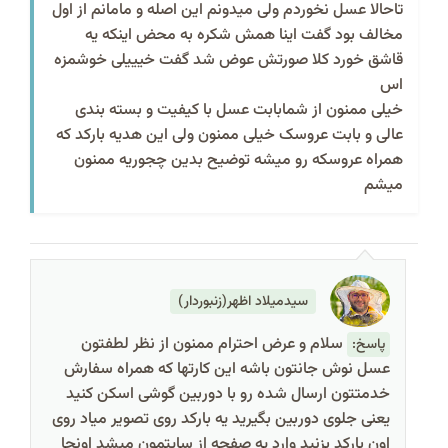
تاحالا عسل نخوردم ولی میدونم این اصله و مامانم از اول
مخالف بود گفت اینا همش شکره به محض اینکه یه
قاشق خورد کلا صورتش عوض شد گفت خیییلی خوشمزه
اس
خیلی ممنون از شمابابت عسل با کیفیت و بسته بندی
عالی و بابت عروسک خیلی ممنون ولی این هدیه بارکد که
همراه عروسکه رو میشه توضیح بدین چجوریه ممنون
میشم
سیدمیلاد اظهر(زنبوردار)
سلام و عرض احترام ممنون از نظر لطفتون
پاسخ:
عسل نوش جانتون باشه این کارتها که همراه سفارش
خدمتتون ارسال شده رو با دوربین گوشی اسکن کنید
یعنی جلوی دوربین بگیرید یه بارکد روی تصویر میاد روی
اون بارکد بزنید وارد یه صفحه از سایتمون میشد اونجا