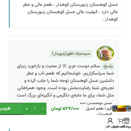
عسل کوهستان زنبورستان کوهدار ، طعم عالی و عطر
عالی دارد . کیفیت عالی عسل کوهستان زنبورستان
کوهدار .
سیدمیلاد اظهر(زنبوردار)
سلام دوست عزیز 🌼 از محبت و بازخورد زیبای
پاسخ:
شما سپاسگزاریم. خوشحالیم که طعم ناب و عطر
دلنشین عسل کوهستان توجه شما را جلب کرده و
تجربه‌ی شما رضایت‌بخش بوده است. وجود همراهانی
مثل شما، برای ما مایه‌ی دلگرمی و انگیزه‌ای بزرگ است
عسل کوهستان 500
Alternative:
527/000
تومان
گرم | طعم اصیل
افزودن 
کوهستان
روشگاه
سبد خرید
حساب کاربری