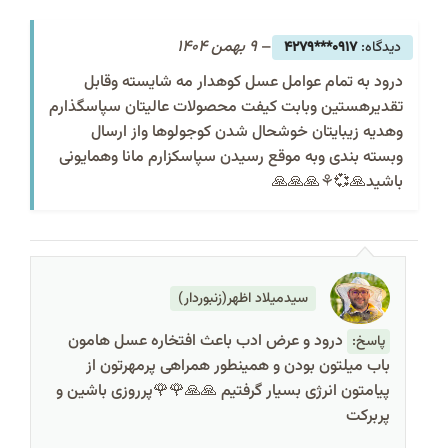
–
9 بهمن 1404
0917***4279
درود به تمام عوامل عسل کوهدار مه شایسته وقابل
تقدیرهستین وبابت کیفت محصولات عالیتان سپاسگذارم
وهدیه زیبایتان خوشحال شدن کوجولوها واز ارسال
وبسته بندی وبه موقع رسیدن سپاسکزارم مانا وهمایونی
باشید🙏💞⚘️🙏🙏🙏
سیدمیلاد اظهر(زنبوردار)
درود و عرض ادب باعث افتخاره عسل هامون
پاسخ:
باب میلتون بودن و همینطور همراهی پرمهرتون از
پیامتون انرژی بسیار گرفتیم 🙏🙏🌹🌹پرروزی باشین و
پربرکت