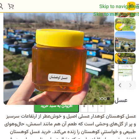
خانه
/
محصول
/
عسل کوهستان 500 گرم | طعم اصیل کوهستان
Skip to navigation
Skip to main content
عسل کوهستان 500 گرم | طعم اصیل کوهستان
527/000
تومان
Alternative:
افزودن به سبد خرید
عسل کوهستان کوهدار عسلی اصیل و خوش‌عطر از ارتفاعات سرسبز
و پر از گل‌های وحشی است که طعم آن هم مانند اسمش، حال‌وهوای
طبیعی و خواستنیِ کوهستان را زنده می‌کند. خرید عسل کوهستان