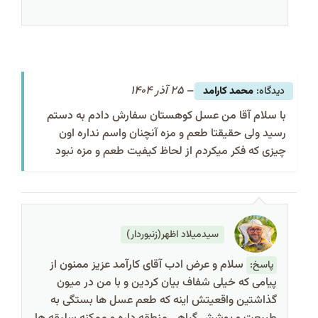
–
25 آذر 1404
محمد کارامد
با سلام آقا من عسل کوهستان سفارش دادم به دستم
رسید ولی حقیقتا طعم و مزه آنچنان واسم نداره اون
چیزی که فکر میکردم از لحاظ کیفیت طعم و مزه نبود
سیدمیلاد اظهر(زنبوردار)
سلام و عرض ادب آقای کارآمد عزیز ممنون از
پاسخ:
پیامی که خیلی شفاف بیان کردین و با من در میون
گذاشتین واقعیتش اینه که طعم عسل ها بستگی به