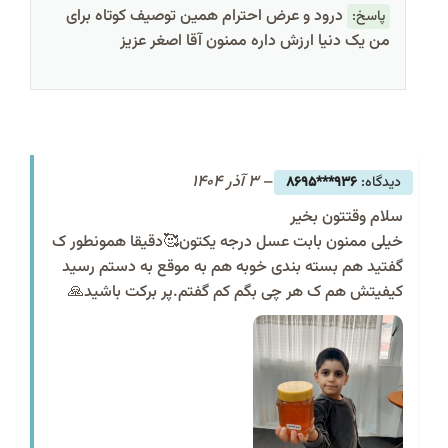
درود و عرض احترام همین توصیف کوتاه برای
پاسخ:
من یک دنیا ارزش داره ممنون آقا اصغر عزیز
–
3 آذر 1404
936***8695
سلام وقتتون بخیر
خیلی ممنون بابت عسل درجه یکتون🥰دقیقا همونطور ک
گفتید هم بسته بندی خوبه هم به موقع به دستم رسید
کیفیتش هم ک هر چی بگم کم گفتم.پر برکت باشید🙏