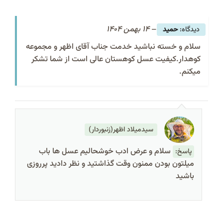
–
14 بهمن 1404
حمید
سلام و خسته نباشید خدمت جناب آقای اظهر و مجموعه
کوهدار.کیفیت عسل کوهستان عالی است از شما تشکر
میکنم.
سیدمیلاد اظهر(زنبوردار)
سلام و عرض ادب خوشحالیم عسل ها باب
پاسخ:
میلتون بودن ممنون وقت گذاشتید و نظر دادید پرروزی
باشید