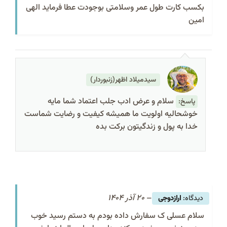
بکسب کارت طول عمر وسلامتی بوجودت عطا فرماید الهی
امین
سیدمیلاد اظهر(زنبوردار)
سلام و عرض ادب جلب اعتماد شما مایه
پاسخ:
خوشحالیه اولویت ما همیشه کیفیت و رضایت شماست
خدا به پول و زندگیتون برکت بده
–
20 آذر 1404
ارازدوجی
سلام عسلی ک سفارش داده بودم به دستم رسید خوب