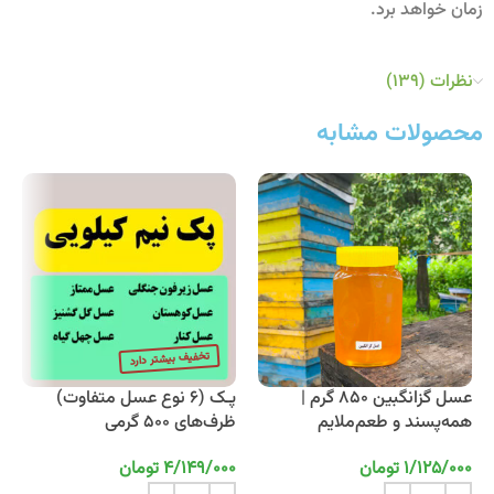
زمان خواهد برد.
نظرات (139)
محصولات مشابه
عسل گزانگبین 850 گرم |
پـک (6 نوع عسل متفاوت)
همه‌پسند و طعم‌ملایم
ظرف‌های 500 گرمی
1/125/000
تومان
4/149/000
تومان