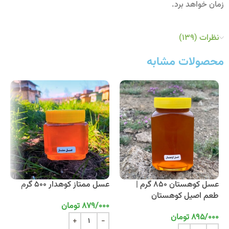
زمان خواهد برد.
نظرات (139)
محصولات مشابه
عسل کوهستان 850 گرم |
عسل ممتاز کوهدار 500 گرم
طعم اصیل کوهستان
879/000
تومان
895/000
تومان