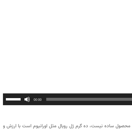
برا
00:00
افز
یا
کاه
ک محصول ساده نیست، ده گرم ژل رویال مثل اورانیوم است با ارزش و
صدا