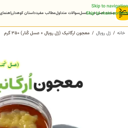
Skip to navigation
صفحه اصلی
خرید عسل
سوالات متداول
مطالب مفید
داستان کوهدار
راهنمای
Skip to main content
خانه
/
ژل رویال
/
معجون ارگانیک (ژل رویال + عسل کُنار) 350 گرم