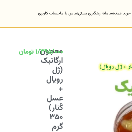
 خرید عمده
سامانه رهگیری پستی
تماس با ما
حساب کاربری
معجون
1/395/000
تومان
ارگانیک
(ژل
رویال
+
عسل
کُنار)
350
گرم