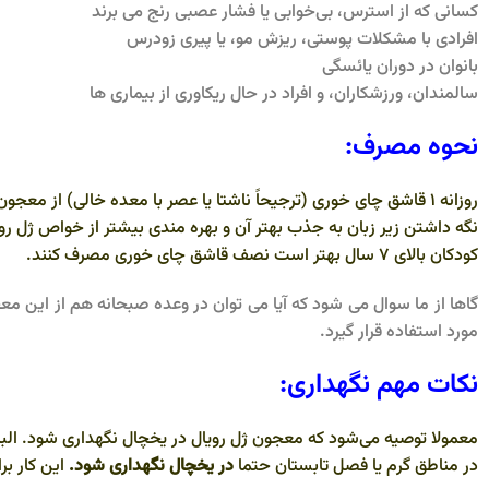
کسانی که از استرس، بی‌خوابی یا فشار عصبی رنج می برند
افرادی با مشکلات پوستی، ریزش مو، یا پیری زودرس
بانوان در دوران یائسگی
سالمندان، ورزشکاران، و افراد در حال ریکاوری از بیماری ها
نحوه مصرف:
روزانه ۱ قاشق چای خوری (ترجیحاً ناشتا یا عصر با معده خالی) از معجون ژل رویال را بصورت زیر زبانی مصرف کنید.
نگه داشتن زیر زبان به جذب بهتر آن و بهره مندی بیشتر از خواص ژل رو
کودکان بالای 7 سال بهتر است نصف قاشق چای خوری مصرف کنند.
گاها از ما سوال می شود که آیا می توان در وعده صبحانه هم از این 
مورد استفاده قرار گیرد.
نکات مهم نگهداری:
معمولا توصیه می‌شود که معجون ژل رویال در یخچال نگهداری شود. البته در فصل 
در مناطق گرم یا فصل تابستان حتما
در یخچال نگهداری شود.
این کار ب