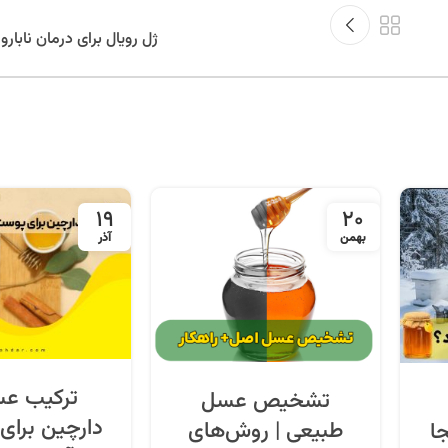
ژل رویال برای درمان نابارو
19
20
بهمن
آذر
ترکیب عس
تشخیص عسل
دارچین برای
طبیعی | روش‌های
ا