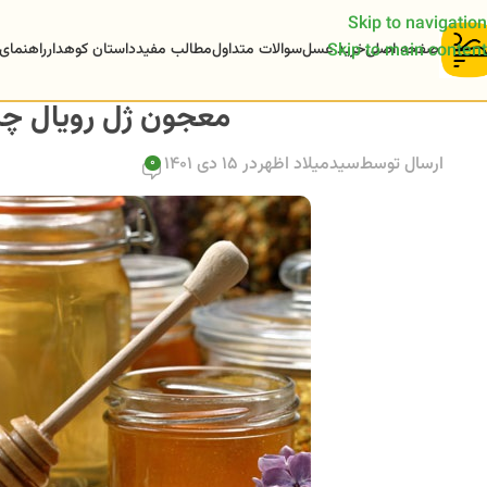
Skip to navigation
صفحه اصلی
خرید عسل
سوالات متداول
مطالب مفید
داستان کوهدار
راهنمای
Skip to main content
معجون ژل رویال چ
ارسال توسط
سیدمیلاد اظهر
در 15 دی 1401
0