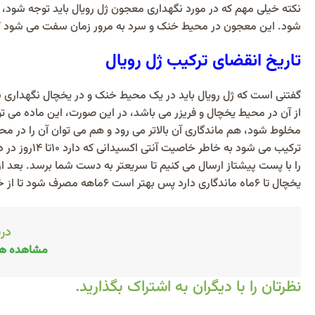
نکته خیلی مهم که در مورد نگهداری معجون ژل رویال باید توجه شود
شود. این معجون در محیط خنک و سرد به مرور زمان سفت می شود که
تاریخ انقضای ترکیب ژل رویال
گفتنی است که ژل رویال باید در یک محیط خنک و در یخچال نگهداری 
از آن در محیط یخچال و فریزر می باشد، در این صورت، این ماده می تواند تا ۱۸ماه خواص خود را حفظ کند. اما وقتی این ماده ژل
مخلوط شود، هم ماندگاری آن بالاتر می رود و هم می توان آن را در محی
ترکیب می شود به خاطر خاصیت آنتی اکسیدانی که دارد 10تا 14روز در دمای محیط از خاصیت ژل رویال محافظت می کند. ما این محصول
را با پست پیشتاز ارسال می کنیم تا سریعتر به دست شما برسد. بعد از
یخچال تا 6ماه ماندگاری دارد پس بهتر است 6ماهه مصرف شود تا از خواص ژل رویال کاملا بهره مند شوید.
درب
مشاهده هم
نظرتان را با دیگران به اشتراک بگذارید.