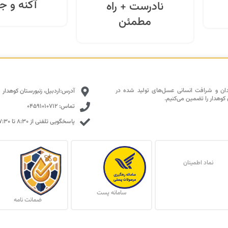
آکنه و 
نادرست + راه
مطمئن
دان و شرافت انسانی عسل‌های تولید شده در
آدرس:اردبیل، زنبورستان کوهدار
 کوهدار را تضمین می‌کنیم.
تماس: 04591010712
پاسخگویی تلفنی از ۸:۳۰ تا ۱۷:۳۰ با تمرکز بالا
نماد اطمینان
سامانه پست
ضمانت نامه