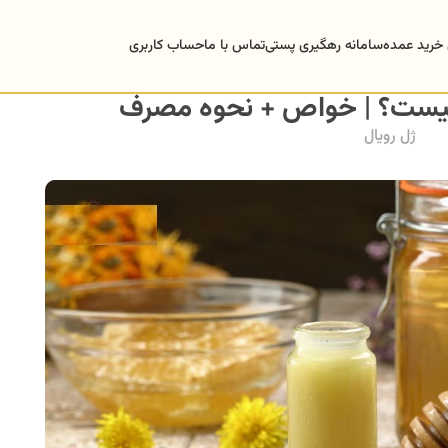
 خرید عمده
سامانه رهگیری پستی
تماس با ما
حساب کاربری
یست؟ | خواص + نحوه مصرف
ژل رویال