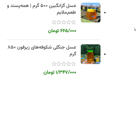
عسل گزانگبین 500 گرم | همه‌پسند و
طعم‌ملایم
665/000
تومان
عسل جنگلی شکوفه‌های زیرفون 850
گرم
1/347/000
تومان