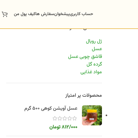
حساب کاربری
پیشخوان
سفارش ها
کیف پول من
دسته‌های محصولات
ژل رویال
عسل
قاشق چوبی عسل
گرده گل
مواد غذایی
محصولات پر امتیاز
عسل آویشن کوهی 500 گرم
812/000
تومان