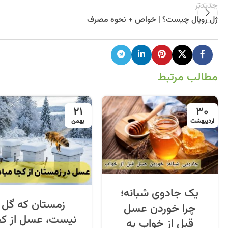
جدیدتر
ژل رویال چیست؟ | خواص + نحوه مصرف
مطالب مرتبط
21
30
اردیبهشت
بهمن
یک جادوی شبانه؛
زمستان که گل
چرا خوردن عسل
نیست، عسل از کج
قبل از خواب به