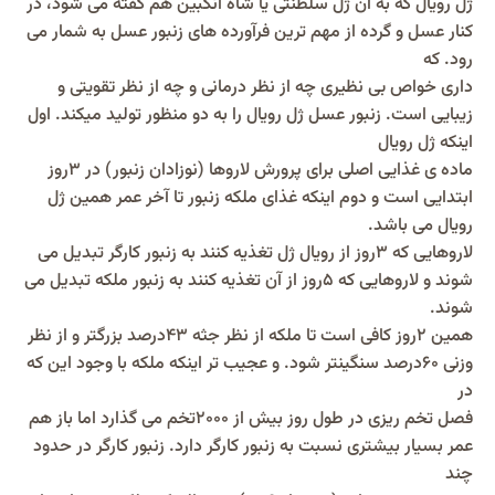
ژل رویال که به آن ژل سلطنتی یا شاه انگبین هم گفته می شود، در
کنار عسل و گرده از مهم ترین فرآورده های زنبور عسل به شمار می
رود. که
داری خواص بی نظیری چه از نظر درمانی و چه از نظر تقویتی و
زیبایی است. زنبور عسل ژل رویال را به دو منظور تولید میکند. اول
اینکه ژل رویال
ماده ی غذایی اصلی برای پرورش لاروها (نوزادان زنبور) در ۳روز
ابتدایی است و دوم اینکه غذای ملکه زنبور تا آخر عمر همین ژل
رویال می باشد.
لاروهایی که ۳روز از رویال ژل تغذیه کنند به زنبور کارگر تبدیل می
شوند و لاروهایی که ۵روز از آن تغذیه کنند به زنبور ملکه تبدیل می
شوند.
همین ۲روز کافی است تا ملکه از نظر جثه ۴۳درصد بزرگتر و از نظر
وزنی ۶۰درصد سنگینتر شود. و عجیب تر اینکه ملکه با وجود این که
در
فصل تخم ریزی در طول روز بیش از ۲۰۰۰تخم می گذارد اما باز هم
عمر بسیار بیشتری نسبت به زنبور کارگر دارد. زنبور کارگر در حدود
چند