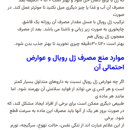
که ژل با بزاق دهان حل شود و بهتر است 20تا 30دقیقه بعد
مصرف آن آب و غذا یا چیز دیگری میل نکنید تا موثرتر عمل کند. در
صورت
ترکیب ژل رویال با عسل مقدار مصرف آن روزانه یک قاشق
چایخوری به صورت زیر زبانی و ناشتا می باشد. بعد از مصرف
معجون ژل رویال هم
بهتر است 20تا 30دقیقه چیزی نخورید تا بهتر جذب بدن شود.
موارد منع مصرف ژل رویال و عوارض
احتمالی آن
اگر چه عوارض ژل رویال نسبت به داروهای متداول بسیار کمتر
است و هر کس ی می تواند از فواید سلامتی آن بهرمند شود. اما
مانند هر ماده ی
طبیعی دیگری ممکن است برای برخی از افراد ایجاد مشکل کند، که
در صورت بروز هر یک از آنها باید مصرف این ماده به سرعت قطع
شود. برخی
از این علائم عبارت اند از تنگی نفس، حالت تهوع، سرگیجه، تورم