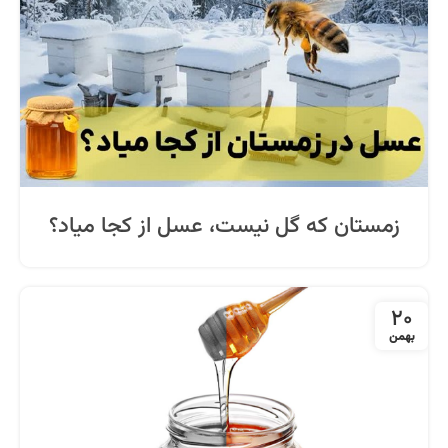
زمستان که گل نیست، عسل از کجا میاد؟
20
بهمن