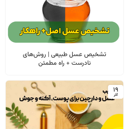
تشخیص عسل طبیعی | روش‌های
نادرست + راه مطمئن
19
آذر