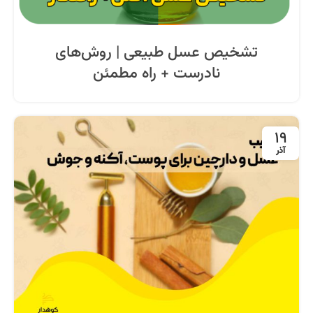
تشخیص عسل طبیعی | روش‌های
نادرست + راه مطمئن
19
آذر