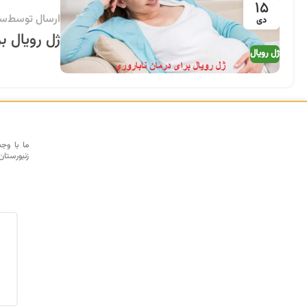
15
ارسال توسط
سی
دی
ژل رویال بر
ژل رویال
ما با وج
زنبورستان