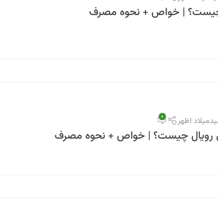
چیست؟ | خواص + نحوه مصرف
0
دمیلاد اظهر
رویال چیست؟ | خواص + نحوه مصرف