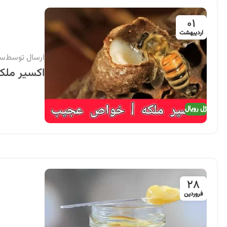
01
اردیبهشت
ارسال توسط
سی
اکسیر ملک
ژل رویال
28
فروردین