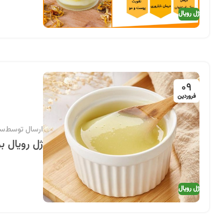
ژل رویال
09
فروردین
ارسال توسط
سی
ژل رویال ب
ژل رویال