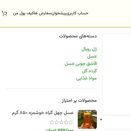
حساب کاربری
پیشخوان
سفارش ها
کیف پول من
دسته‌های محصولات
ژل رویال
عسل
قاشق چوبی عسل
گرده گل
مواد غذایی
محصولات پر امتیاز
عسل چهل گیاه خوشمزه 850 گرم
767/000
تومان