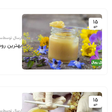
15
دی
ارسال توسط
سی
بهترین روش
ژل رویال
15
دی
ارسال توسط
سی