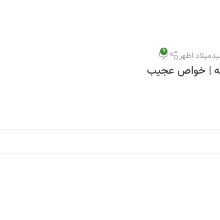
9
دمیلاد اظهر
ه | خواص عجیب