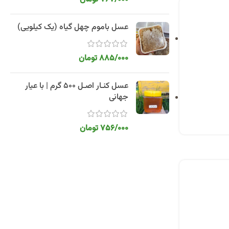
عسل باموم چهل گیاه (یک کیلویی)
885/000
تومان
عسل کنـار اصـل 500 گرم | با عیار
جهانی
756/000
تومان