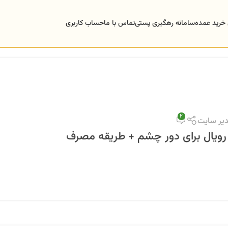
 خرید عمده
سامانه رهگیری پستی
تماس با ما
حساب کاربری
2
یر سایت
ویال برای دور چشم + طریقه مصرف