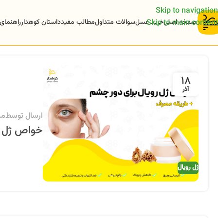
Skip to navigation
صفحه اصلی
خرید عسل
سوالات متداول
مطالب مفید
داستان کوهدار
راهنمای
Skip to main content
18
آذر
ارسال توسط
مد
خواص ژل ر
ژل رویال