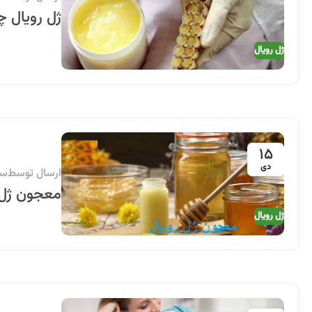
ژل رویال 
ژل رویال
15
دی
ارسال توسط
سی
معجون ژل 
ژل رویال