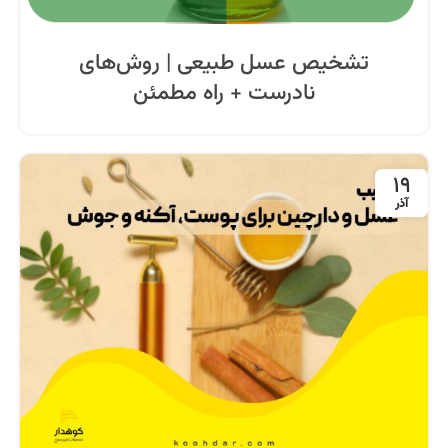
تشخیص عسل طبیعی | روش‌های
نادرست + راه مطمئن
19
آذر