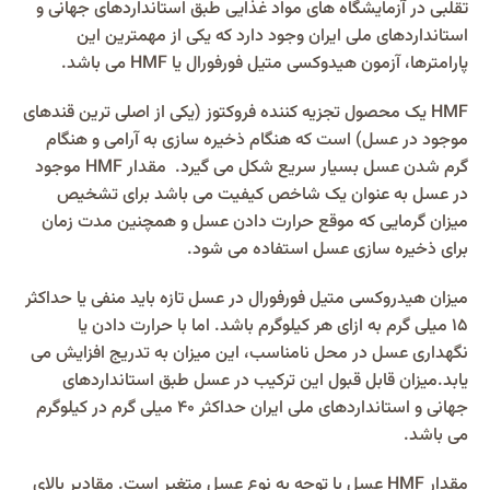
تقلبی در آزمایشگاه های مواد غذایی طبق استانداردهای جهانی و
استانداردهای ملی ایران وجود دارد که یکی از مهمترین این
پارامترها، آزمون هیدوکسی متیل فورفورال یا HMF می باشد.
HMF یک محصول تجزیه کننده فروکتوز (یکی از اصلی ترین قندهای
موجود در عسل) است که هنگام ذخیره سازی به آرامی و هنگام
گرم شدن عسل بسیار سریع شکل می گیرد. مقدار HMF موجود
در عسل به عنوان یک شاخص کیفیت می باشد برای تشخیص
میزان گرمایی که موقع حرارت دادن عسل و همچنین مدت زمان
برای ذخیره سازی عسل استفاده می شود.
میزان هیدروکسی متیل فورفورال در عسل تازه باید منفی یا حداکثر
۱۵ میلی گرم به ازای هر کیلوگرم باشد. اما با حرارت دادن یا
نگهداری عسل در محل نامناسب، این میزان به تدریج افزایش می
یابد.میزان قابل قبول این ترکیب در عسل طبق استانداردهای
جهانی و استانداردهای ملی ایران حداکثر 40 میلی گرم در کیلوگرم
می باشد.
مقدار HMF عسل با توجه به نوع عسل متغیر است. مقادیر بالای