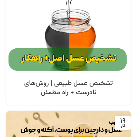
تشخیص عسل طبیعی | روش‌های
نادرست + راه مطمئن
19
آذر