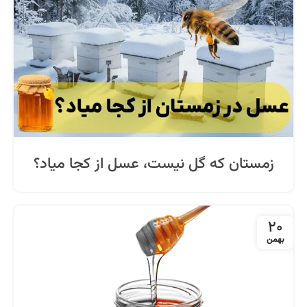
زمستان که گل نیست، عسل از کجا میاد؟
20
بهمن