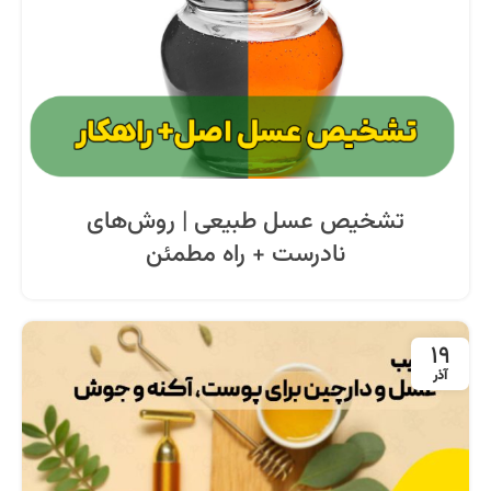
تشخیص عسل طبیعی | روش‌های
نادرست + راه مطمئن
19
آذر