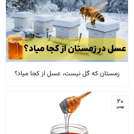
زمستان که گل نیست، عسل از کجا میاد؟
20
بهمن