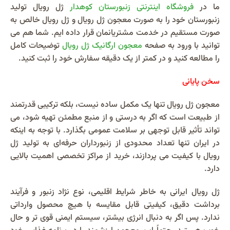
ما در
فروشگاه اینترنتی زنبورستان کوهدار
ژل رویال تولید
زنبورستان خود را به صورت معجون ژل رویال و ژل رویال خالص به
صورت مستقیم در خدمت مشتریانمان قرار داده ایم. شما هم می
توانید با ورود به صفحه
معجون ارگانیک ژل رویال
توضیحات کامل
را مطالعه کنید و در کمتر از یک دقیقه سفارش خود را ثبت کنید.
سخن پایانی
معجون ژل رویال تنها یک مکمل ساده نیست، بلکه ترکیبی قدرتمند
از طبیعت است که اگر به‌ درستی و از منبع مطمئن تهیه شود، می‌
تواند تأثیر قابل‌ توجهی بر سلامت عمومی بگذارد. با توجه به اینکه
در ایران تنها تعداد محدودی از زنبورداران حرفه‌ای به تولید ژل
رویال با کیفیت می‌ پردازند، خرید از مراکز تخصصی اهمیت بالایی
دارد.
ژل رویال ایرانی به‌ خاطر شرایط اقلیمی، نوع نژاد زنبور و فرآیند
برداشت دقیق، کیفیتی قابل مقایسه با هیچ محصول وارداتی
ندارد. پس اگر به دنبال انرژی بیشتر، سیستم ایمنی قوی‌ تر و حال