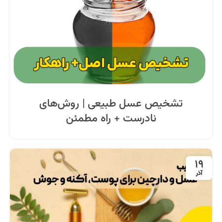
تشخیص عسل طبیعی | روش‌های
نادرست + راه مطمئن
19
آذر