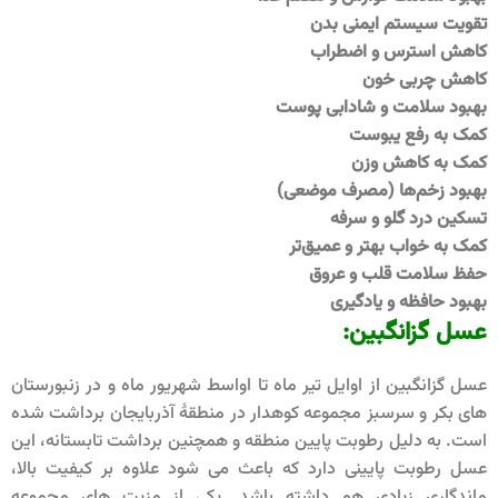
تقویت سیستم ایمنی بدن
کاهش استرس و اضطراب
کاهش چربی خون
بهبود سلامت و شادابی پوست
کمک به رفع یبوست
کمک به کاهش وزن
بهبود زخم‌ها (مصرف موضعی)
تسکین درد گلو و سرفه
کمک به خواب بهتر و عمیق‌تر
حفظ سلامت قلب و عروق
بهبود حافظه و یادگیری
عسل گزانگبین
:
عسل گزانگبین از اوایل تیر ماه تا اواسط شهریور ماه و در زنبورستان
های بکر و سرسبز مجموعه کوهدار در منطقۀ آذربایجان برداشت شده
است. به دلیل رطوبت پایین منطقه و همچنین برداشت تابستانه، این
عسل رطوبت پایینی دارد که باعث می شود علاوه بر کیفیت بالا،
ماندگاری زیادی هم داشته باشد. یکی از مزیت های مجموعه