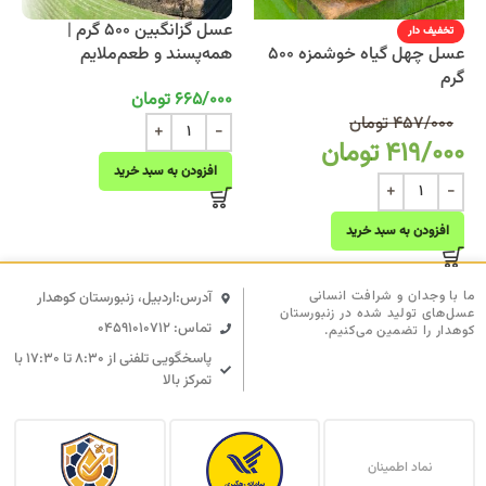
عسل گزانگبین 500 گرم |
تخفیف دار
عسل چهل گیاه خوشمزه 500
همه‌پسند و طعم‌ملایم
گرم
665/000
تومان
457/000
تومان
419/000
تومان
افزودن به سبد خرید
افزودن به سبد خرید
ما با وجدان و شرافت انسانی
آدرس:اردبیل، زنبورستان کوهدار
عسل‌های تولید شده در زنبورستان
تماس: 04591010712
کوهدار را تضمین می‌کنیم.
پاسخگویی تلفنی از ۸:۳۰ تا ۱۷:۳۰ با
تمرکز بالا
نماد اطمینان