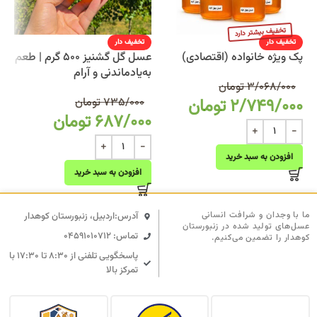
تخفیف دار
تخفیف دار
پک ویژه خانواده (اقتصادی)
عسل گل گشنیز 500 گرم | طعم
به‌یادماندنی و آرام
3/068/000
تومان
2/749/000
تومان
735/000
تومان
687/000
تومان
افزودن به سبد خرید
افزودن به سبد خرید
ما با وجدان و شرافت انسانی
آدرس:اردبیل، زنبورستان کوهدار
عسل‌های تولید شده در زنبورستان
تماس: 04591010712
کوهدار را تضمین می‌کنیم.
پاسخگویی تلفنی از ۸:۳۰ تا ۱۷:۳۰ با
تمرکز بالا