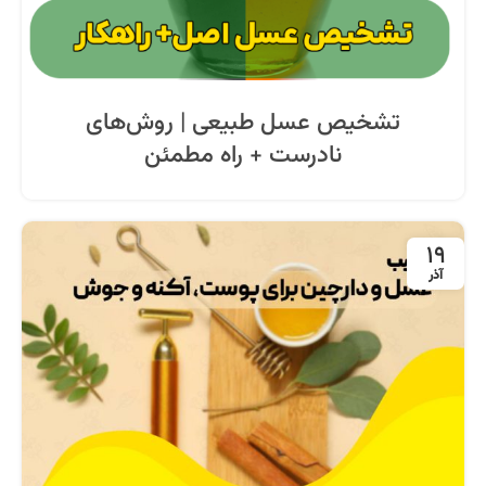
تشخیص عسل طبیعی | روش‌های
نادرست + راه مطمئن
19
آذر