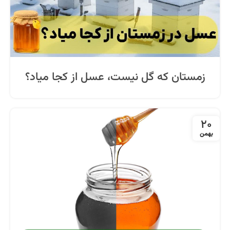
زمستان که گل نیست، عسل از کجا میاد؟
20
بهمن