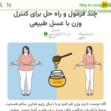
Skip to navigation
چند فرمول و راه حل برای کنترل
Skip to main content
وزن با عسل طبیعی
عسل
سیدمیلاد
در 17 فروردین
0
اظهر
1402
اگه دوست دارید وزن کم کنید و یا دنبال رژیم غذایی سالم هستید،
حتما با تاثیرات شگفت انگیز عسل برای لاغری آشنا شوید. عوامل