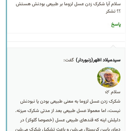
سلام آیا شکرک زدن عسل لزوما بر طبیعی بودنش هستش
؟؟ تشکر
پاسخ
سیدمیلاد اظهر(زنبوردار)
گفت:
سلام 🌿
شکرک زدن عسل لزوما به معنی طبیعی بودن یا نبودنش
نیست، اما معمولا عسل طبیعی بعد از مدتی شکرک میزنه.
دلیلش اینه که قندهای طبیعی عسل (خصوصا گلوکز) در
دمای پایین کریستال می‌شن و باعث تشکیل شکرک می‌شن