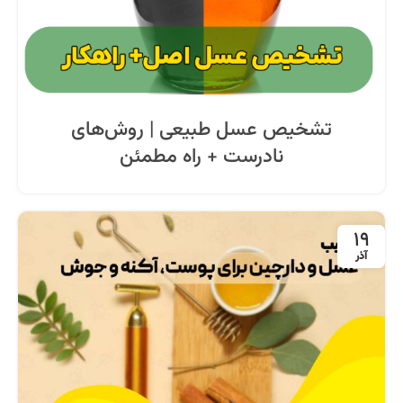
تشخیص عسل طبیعی | روش‌های
نادرست + راه مطمئن
19
آذر