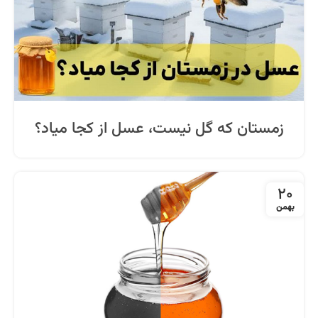
زمستان که گل نیست، عسل از کجا میاد؟
20
بهمن