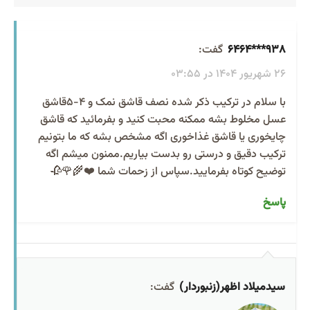
938***6464
گفت:
26 شهریور 1404 در 03:55
با سلام در ترکیب ذکر شده نصف قاشق نمک و 4-5قاشق
عسل مخلوط بشه ممکنه محبت کنید و بفرمائید که قاشق
چایخوری یا قاشق غذاخوری اگه مشخص بشه که ما بتونیم
ترکیب دقیق و درستی رو بدست بیاریم.ممنون میشم اگه
توضیح کوتاه بفرمایید.سپاس از زحمات شما ❤️🌾🌹🥀
پاسخ
سیدمیلاد اظهر(زنبوردار)
گفت: