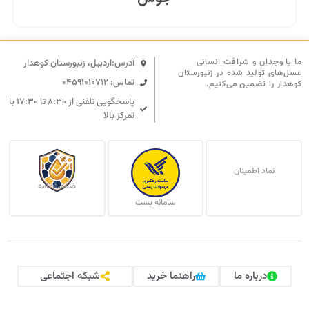
ما با وجدان و شرافت انسانی
آدرس:اردبیل، زنبورستان کوهدار
عسل‌های تولید شده در زنبورستان
تماس: 04591010712
کوهدار را تضمین می‌کنیم.
پاسخگویی تلفنی از ۸:۳۰ تا ۱۷:۳۰ با
تمرکز بالا
نماد اطمینان
ضمانت نامه
سامانه پست
درباره ما
راهنما خرید
شبکه اجتماعی