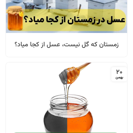
زمستان که گل نیست، عسل از کجا میاد؟
20
بهمن