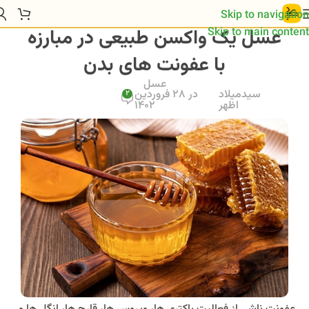
Skip to navigation
عسل یک واکسن طبیعی در مبارزه
Skip to main content
با عفونت های بدن
عسل
سیدمیلاد
در 28 فروردین
2
اظهر
1402