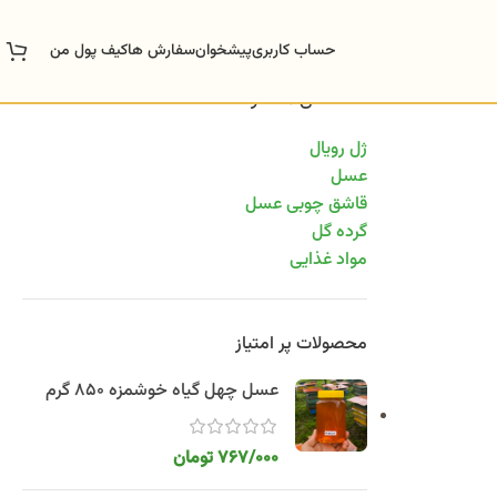
حساب کاربری
پیشخوان
سفارش ها
کیف پول من
دسته‌های محصولات
ژل رویال
عسل
قاشق چوبی عسل
گرده گل
مواد غذایی
محصولات پر امتیاز
عسل چهل گیاه خوشمزه 850 گرم
767/000
تومان