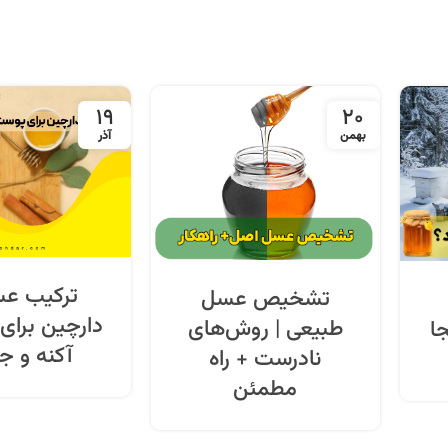
19
20
بهمن
آذر
ترکیب عس
تشخیص عسل
دارچین برای
طبیعی | روش‌های
ا
آکنه و 
نادرست + راه
مطمئن