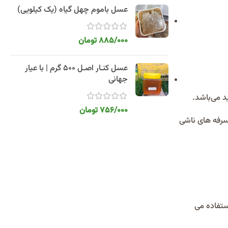
عسل باموم چهل گیاه (یک کیلویی)
885/000
تومان
عسل کنـار اصـل 500 گرم | با عیار
جهانی
د می‌باشد.
756/000
تومان
سرفه های ناشی
ستفاده می