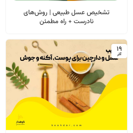
تشخیص عسل طبیعی | روش‌های
نادرست + راه مطمئن
19
آذر