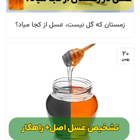
زمستان که گل نیست، عسل از کجا میاد؟
20
بهمن