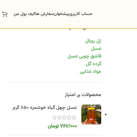
حساب کاربری
پیشخوان
سفارش ها
کیف پول من
دسته‌های محصولات
ژل رویال
عسل
قاشق چوبی عسل
گرده گل
مواد غذایی
محصولات پر امتیاز
عسل چهل گیاه خوشمزه 850 گرم
767/000
تومان