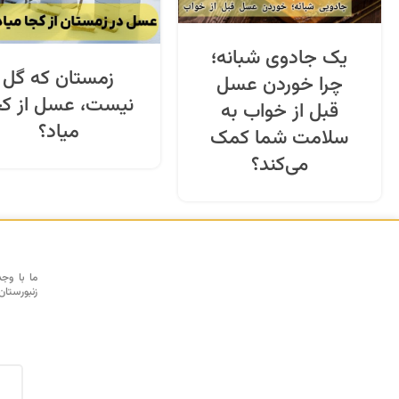
یک جادوی شبانه؛
زمستان که گل
چرا خوردن عسل
نیست، عسل از کج
قبل از خواب به
میاد؟
سلامت شما کمک
می‌کند؟
ما با وج
زنبورستان