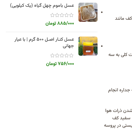
عسل باموم چهل گیاه (یک کیلویی)
کف مانند
885/000
تومان
عسل کنـار اصـل 500 گرم | با عیار
جهانی
ت کلی به سه
756/000
تومان
جداره انجام
شدن ذرات هوا
ه سفید کف
یستی در پروسه