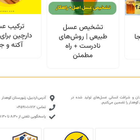
ترکیب عس
تشخیص عسل
دارچین برای
طبیعی | روش‌های
ا
آکنه و 
نادرست + راه
مطمئن
دان و شرافت انسانی عسل‌های تولید شده در
آدرس:اردبیل، زنبورستان کوهدار
 کوهدار را تضمین می‌کنیم.
تماس: 04591010712
پاسخگویی تلفنی از ۸:۳۰ تا ۱۷:۳۰ با تمرکز بالا