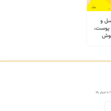
ل و
 پوست،
جوش