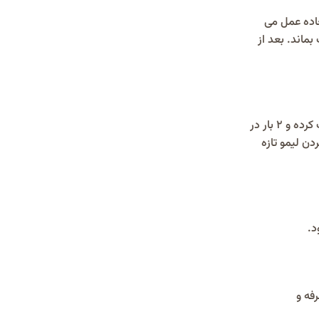
عاده عمل می
ماند. بعد از
معجون های عسل و دارچین، ترکیب پودر دارچین با عسل طبیعی است. 1 قاشق غذاخوری عسل را با نصف قاشق چای خوری پودر دارچین ترکیب کرده و 2 بار در
دن لیمو تازه
د.
فه و