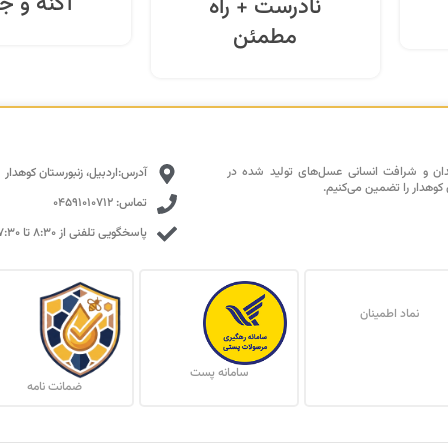
آکنه و 
نادرست + راه
مطمئن
دان و شرافت انسانی عسل‌های تولید شده در
آدرس:اردبیل، زنبورستان کوهدار
 کوهدار را تضمین می‌کنیم.
تماس: 04591010712
پاسخگویی تلفنی از ۸:۳۰ تا ۱۷:۳۰ با تمرکز بالا
نماد اطمینان
سامانه پست
ضمانت نامه