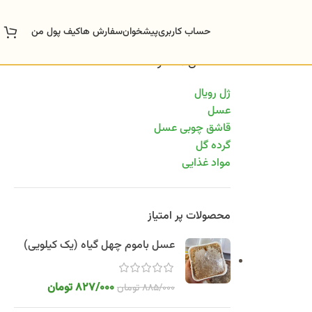
حساب کاربری
پیشخوان
سفارش ها
کیف پول من
دسته‌های محصولات
ژل رویال
عسل
قاشق چوبی عسل
گرده گل
مواد غذایی
محصولات پر امتیاز
عسل باموم چهل گیاه (یک کیلویی)
827/000
تومان
885/000
تومان