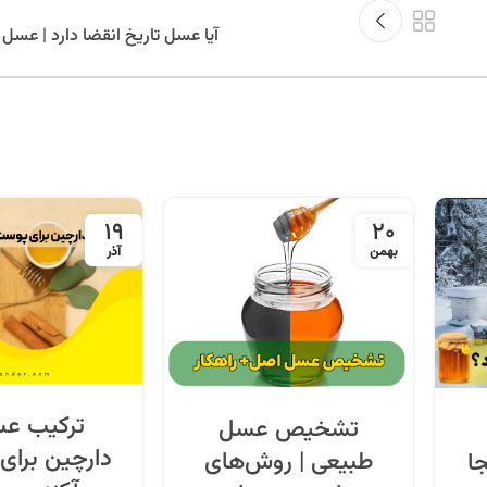
آیا عسل تاریخ انقضا دارد | عسل
19
20
بهمن
آذر
ترکیب عس
تشخیص عسل
دارچین برای
طبیعی | روش‌های
ا