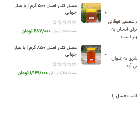
عسل کنـار اصـل 500 گرم | با عیار
جهانی
 تنفسی فوقانی
 خاصی برای انسان به
687/000
تومان
756/000
تومان
هتر است
عسل کنـار اصـل 850 گرم | با عیار
جهانی
ری به عنوان
 آید.
1/169/000
تومان
1/287/000
تومان
داشت عسل را