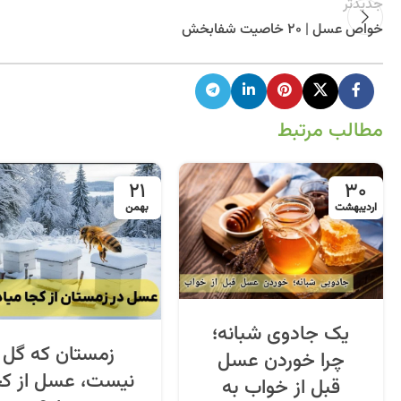
جدیدتر
خواص عسل | 20 خاصیت شفابخش
مطالب مرتبط
21
30
اردیبهشت
بهمن
یک جادوی شبانه؛
زمستان که گل
چرا خوردن عسل
نیست، عسل از کج
قبل از خواب به