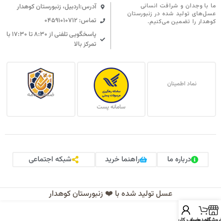
ما با وجدان و شرافت انسانی
آدرس:اردبیل، زنبورستان کوهدار
عسل‌های تولید شده در زنبورستان
تماس: 04591010712
کوهدار را تضمین می‌کنیم.
پاسخگویی تلفنی از ۸:۳۰ تا ۱۷:۳۰ با
تمرکز بالا
نماد اطمینان
ضمانت نامه
سامانه پست
درباره ما
راهنما خرید
شبکه اجتماعی
عسل تولید شده با ❤️ زنبورستان کوهدار
روشگاه
سبد خرید
حساب کاربری