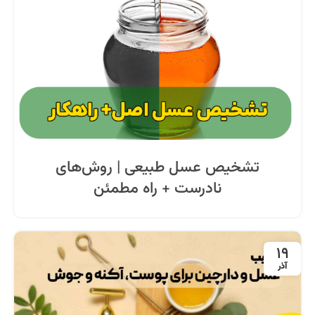
تشخیص عسل طبیعی | روش‌های
نادرست + راه مطمئن
19
آذر