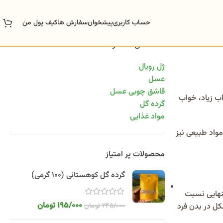
حساب کاربری
پیشخوان
سفارش ها
کیف پول من
دسته‌های محصولات
ژل رویال
عسل
قاشق چوبی عسل
ب زیاد، خواب
گرده گل
مواد غذایی
مواد طبیعی نیز
محصولات پر امتیاز
گرده گل کوهستانی (100 گرمی)
نهایی نسبت
195/000
تومان
245/000
تومان
کل در بدن فرد