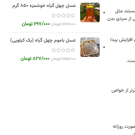
عسل چهل گیاه خوشمزه 850 گرم
هستند مثل
ی از سردی بدن
697/000
تومان
767/000
تومان
افزایش پیدا
عسل باموم چهل گیاه (یک کیلویی)
827/000
تومان
885/000
تومان
است.
رتر از خواص
ورت روزانه
.