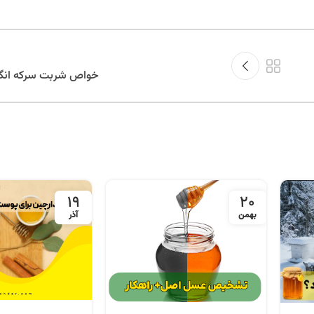
خواص شربت سرکه انگب
19
20
بهمن
آذر