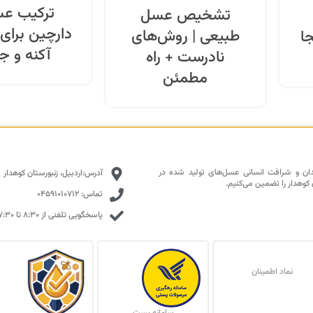
ترکیب عس
تشخیص عسل
دارچین برای
طبیعی | روش‌های
ا
آکنه و 
نادرست + راه
مطمئن
دان و شرافت انسانی عسل‌های تولید شده در
آدرس:اردبیل، زنبورستان کوهدار
 کوهدار را تضمین می‌کنیم.
تماس: 04591010712
پاسخگویی تلفنی از ۸:۳۰ تا ۱۷:۳۰ با تمرکز بالا
نماد اطمینان