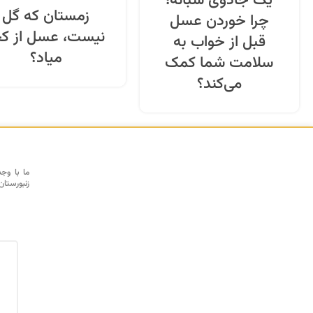
یک جادوی شبانه؛
زمستان که گل
چرا خوردن عسل
نیست، عسل از کج
قبل از خواب به
میاد؟
سلامت شما کمک
می‌کند؟
ما با وج
زنبورستان