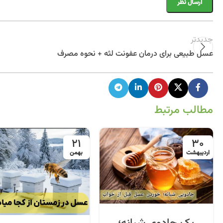
جدیدتر
عسل طبیعی برای درمان عفونت لثه + نحوه مصرف
مطالب مرتبط
21
30
اردیبهشت
بهمن