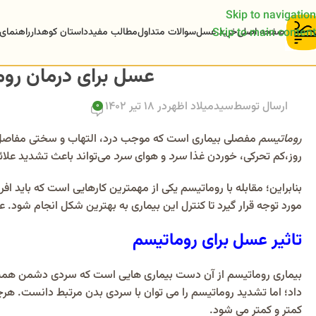
Skip to navigation
صفحه اصلی
خرید عسل
سوالات متداول
مطالب مفید
داستان کوهدار
راهنمای
Skip to main content
عسل برای درمان رو
ارسال توسط
سیدمیلاد اظهر
در 18 تیر 1402
0
روماتیسم
مفصلی بیماری است که موجب درد، التهاب و سختی مفاصل 
روز،کم تحرکی، خوردن غذا‌
سرد
و هوای
سرد
می‌تواند باعث تشدید علائ
بنابراین؛ مقابله با روماتیسم یکی از مهمترین کارهایی است که باید ا
مورد توجه قرار گیرد تا کنترل این بیماری به بهترین شکل انجام شود. 
تاثیر عسل برای روماتیسم
بیماری روماتیسم از آن دست بیماری هایی است که سردی دشمن همیشگ
داد؛ اما تشدید روماتیسم را می توان با سردی بدن مرتبط دانست. هرچ
کمتر و کمتر می شود.