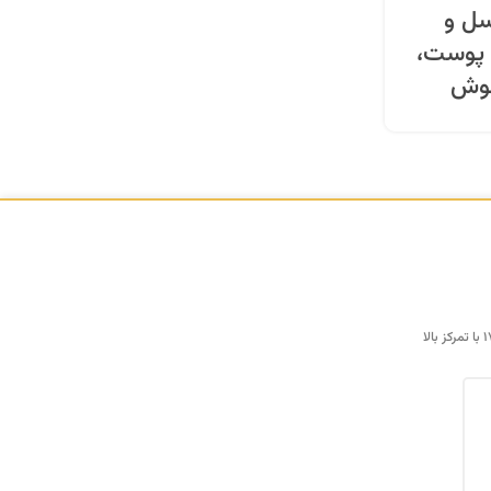
ل و
 پوست،
جوش