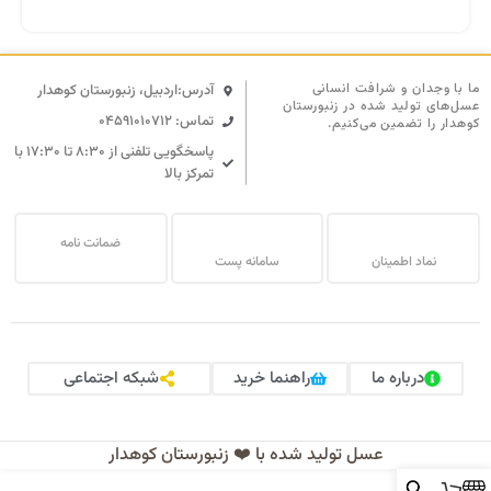
ما با وجدان و شرافت انسانی
آدرس:اردبیل، زنبورستان کوهدار
عسل‌های تولید شده در زنبورستان
تماس: 04591010712
کوهدار را تضمین می‌کنیم.
پاسخگویی تلفنی از ۸:۳۰ تا ۱۷:۳۰ با
تمرکز بالا
ضمانت نامه
نماد اطمینان
سامانه پست
درباره ما
راهنما خرید
شبکه اجتماعی
عسل تولید شده با ❤️ زنبورستان کوهدار