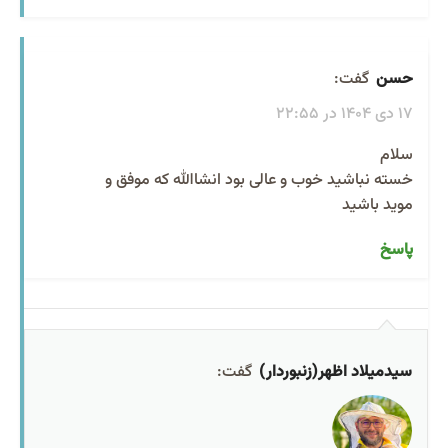
حسن
گفت:
17 دی 1404 در 22:55
سلام
خسته نباشید خوب و عالی بود انشاالله که موفق و
موید باشید
پاسخ
سیدمیلاد اظهر(زنبوردار)
گفت: