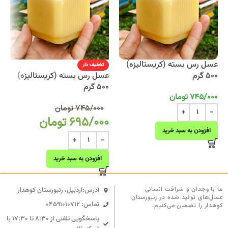
عسل رس بسته (کریستالیزه)
تخفیف دار
500 گرم
عسل رس بسته (کریستالیزه)
500 گرم
745/000
تومان
745/000
تومان
695/000
تومان
افزودن به سبد خرید
افزودن به سبد خرید
ما با وجدان و شرافت انسانی
آدرس:اردبیل، زنبورستان کوهدار
عسل‌های تولید شده در زنبورستان
تماس: 04591010712
کوهدار را تضمین می‌کنیم.
پاسخگویی تلفنی از ۸:۳۰ تا ۱۷:۳۰ با