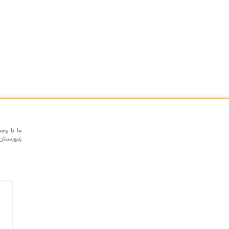
ما با وج
زنبورستان