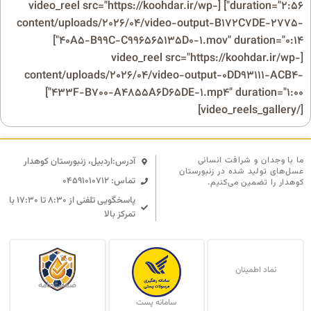
duration="2:56"] [video_reel src="https://koohdar.ir/wp-
content/uploads/2026/04/video-output-B172C7DE-2775-
40A5-B99C-C996565135D0-1.mov" duration="0:14"]
[video_reel src="https://koohdar.ir/wp-
content/uploads/2026/04/video-output-0DD93111-ACB4-
433F-B700-A4855A6D65DE-1.mp4" duration="1:00"]
[/video_reels_gallery]
ما با وجدان و شرافت انسانی
آدرس:اردبیل، زنبورستان کوهدار
عسل‌های تولید شده در زنبورستان
تماس: 04591010712
کوهدار را تضمین می‌کنیم.
پاسخگویی تلفنی از ۸:۳۰ تا ۱۷:۳۰ با
تمرکز بالا
نماد اطمینان
ضمانت نامه
سامانه پست