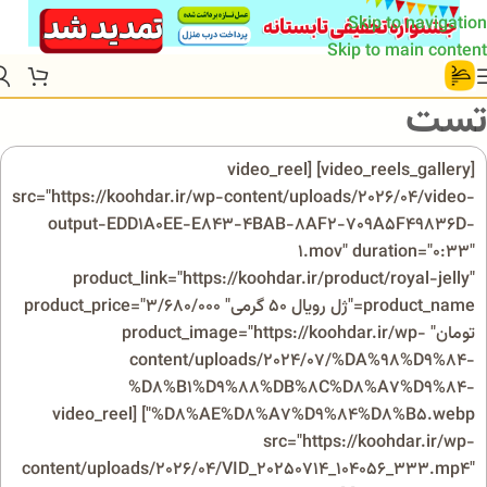
Skip to navigation
Skip to main content
تست
[video_reels_gallery] [video_reel
src="https://koohdar.ir/wp-content/uploads/2026/04/video-
output-EDD1A0EE-E843-4BAB-8AF2-709A5F49836D-
1.mov" duration="0:33"
product_link="https://koohdar.ir/product/royal-jelly"
product_name="ژل رویال 50 گرمی" product_price="3/680/000
تومان" product_image="https://koohdar.ir/wp-
content/uploads/2024/07/%DA%98%D9%84-
%D8%B1%D9%88%DB%8C%D8%A7%D9%84-
%D8%AE%D8%A7%D9%84%D8%B5.webp"] [video_reel
src="https://koohdar.ir/wp-
content/uploads/2026/04/VID_20250714_104056_333.mp4"