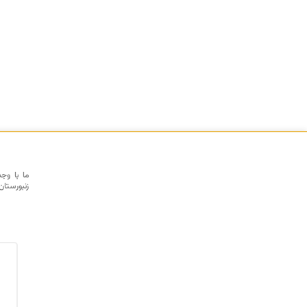
ما با وج
زنبورستان